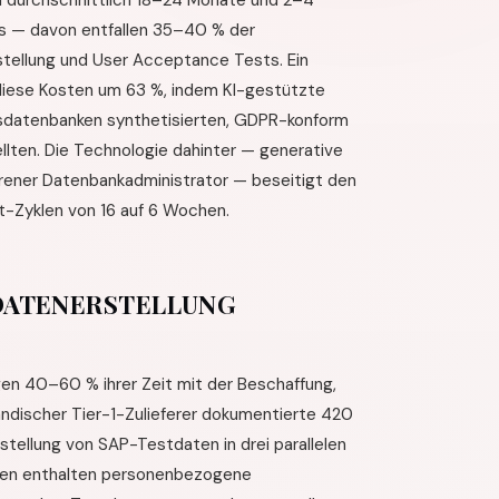
durchschnittlich 18–24 Monate und 2–4
us — davon entfallen 35–40 % der
rstellung und User Acceptance Tests. Ein
 diese Kosten um 63 %, indem KI-gestützte
sdatenbanken synthetisierten, GDPR-konform
lten. Die Technologie dahinter — generative
hrener Datenbankadministrator — beseitigt den
t-Zyklen von 16 auf 6 Wochen.
DATENERSTELLUNG
gen 40–60 % ihrer Zeit mit der Beschaffung,
ändischer Tier-1-Zulieferer dokumentierte 420
stellung von SAP-Testdaten in drei parallelen
ten enthalten personenbezogene