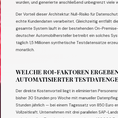
wurden, und generierte anschließend unbegrenzt viele w
Der Vorteil dieser Architektur: Null-Risiko für Datensch
echte Kundendaten verarbeitet. Gleichzeitig entfällt d
gesamte System läuft in der bestehenden On-Premise-In
deutscher Automobilhersteller betreibt ein solches S
täglich 1,5 Millionen synthetische Testdatensätze erze
monatlich.
WELCHE ROI-FAKTOREN ERGEBEN
AUTOMATISIERTER TESTDATENG
Der direkte Kostenvorteil liegt in eliminierten Perso
bisher 30 Stunden pro Woche mit manueller Datenpfleg
Stunden jährlich — bei einem Tagessatz von 850 Euro e
Vollzeitkraft. Unternehmen mit drei parallelen SAP-Land