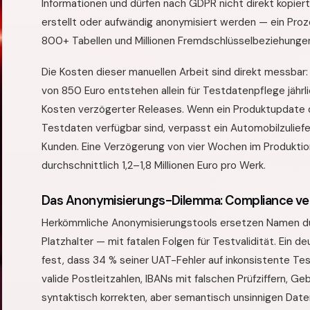
Informationen und dürfen nach GDPR nicht direkt kopie
erstellt oder aufwändig anonymisiert werden — ein Pro
800+ Tabellen und Millionen Fremdschlüsselbeziehungen 
Die Kosten dieser manuellen Arbeit sind direkt messbar
von 850 Euro entstehen allein für Testdatenpflege jähr
Kosten verzögerter Releases. Wenn ein Produktupdate d
Testdaten verfügbar sind, verpasst ein Automobilzulie
Kunden. Eine Verzögerung von vier Wochen im Produktion
durchschnittlich 1,2–1,8 Millionen Euro pro Werk.
Das Anonymisierungs-Dilemma: Compliance ver
Herkömmliche Anonymisierungstools ersetzen Namen dur
Platzhalter — mit fatalen Folgen für Testvalidität. Ein
fest, dass 34 % seiner UAT-Fehler auf inkonsistente T
valide Postleitzahlen, IBANs mit falschen Prüfziffern, G
syntaktisch korrekten, aber semantisch unsinnigen Date