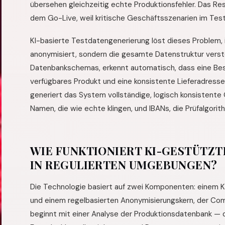
übersehen gleichzeitig echte Produktionsfehler. Das Re
dem Go-Live, weil kritische Geschäftsszenarien im Test
KI-basierte Testdatengenerierung löst dieses Problem, i
anonymisiert, sondern die gesamte Datenstruktur versteh
Datenbankschemas, erkennt automatisch, dass eine Best
verfügbares Produkt und eine konsistente Lieferadresse 
generiert das System vollständige, logisch konsistent
Namen, die wie echte klingen, und IBANs, die Prüfalgori
WIE FUNKTIONIERT KI-GESTÜTZ
IN REGULIERTEN UMGEBUNGEN?
Die Technologie basiert auf zwei Komponenten: einem K
und einem regelbasierten Anonymisierungskern, der Comp
beginnt mit einer Analyse der Produktionsdatenbank — d