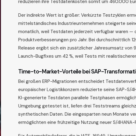
reduzieren ihre Testdatenkosten somit um 460.000 Euro 
Der indirekte Wert ist größer: Verkürzte Testzyklen erm
mittelständisches Industrieunternehmen steigerte seine
monatlich, weil Testdaten jederzeit verfügbar waren — 
Produktverbesserungen pro Jahr. Bei durchschnittlich 
Release ergibt sich ein zusätzlicher Jahresumsatz von 
Launch-Bugfixes um 42 %, weil Tests mit realistischere
Time-to-Market-Vorteile bei SAP-Transformat
Bei großen ERP-Migrationen entscheidet Testdatenverfüg
europäischer Logistikkonzern reduzierte seine SAP-S/4
KI-generierte Testdaten parallele Testphasen ermöglicht
Umgebung getestet ist, liefen drei Teststreams gleichz
synthetischen Daten. Die eingesparten neun Monate ver
ermöglichten eine frühzeitige Nutzung neuer S/4HANA-