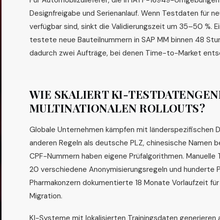
Für Automobilzulieferer, die in IATF-16949-Umgebungen 
Designfreigabe und Serienanlauf. Wenn Testdaten für n
verfügbar sind, sinkt die Validierungszeit um 35–50 %. 
testete neue Bauteilnummern in SAP MM binnen 48 Stu
dadurch zwei Aufträge, bei denen Time-to-Market ents
WIE SKALIERT KI-TESTDATENGEN
MULTINATIONALEN ROLLOUTS?
Globale Unternehmen kämpfen mit länderspezifischen D
anderen Regeln als deutsche PLZ, chinesische Namen be
CPF-Nummern haben eigene Prüfalgorithmen. Manuelle 
20 verschiedene Anonymisierungsregeln und hunderte Pe
Pharmakonzern dokumentierte 18 Monate Vorlaufzeit fü
Migration.
KI-Systeme mit lokalisierten Trainingsdaten generiere