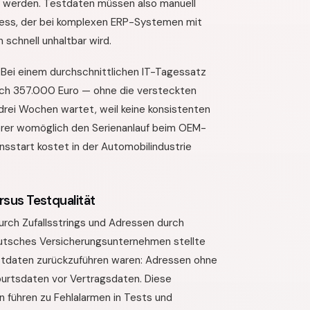
rt werden. Testdaten müssen also manuell
zess, der bei komplexen ERP-Systemen mit
schnell unhaltbar wird.
: Bei einem durchschnittlichen IT-Tagessatz
lich 357.000 Euro — ohne die versteckten
rei Wochen wartet, weil keine konsistenten
ferer womöglich den Serienanlauf beim OEM-
sstart kostet in der Automobilindustrie
sus Testqualität
ch Zufallsstrings und Adressen durch
 deutsches Versicherungsunternehmen stellte
estdaten zurückzuführen waren: Adressen ohne
eburtsdaten vor Vertragsdaten. Diese
n führen zu Fehlalarmen in Tests und