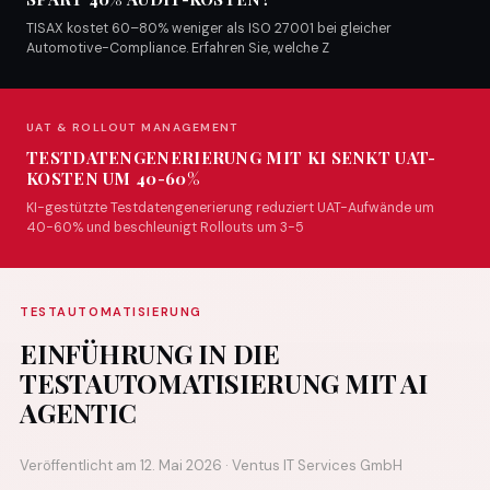
TISAX kostet 60–80% weniger als ISO 27001 bei gleicher
Automotive-Compliance. Erfahren Sie, welche Z
UAT & ROLLOUT MANAGEMENT
TESTDATENGENERIERUNG MIT KI SENKT UAT-
KOSTEN UM 40-60%
KI-gestützte Testdatengenerierung reduziert UAT-Aufwände um
40-60% und beschleunigt Rollouts um 3-5
TESTAUTOMATISIERUNG
EINFÜHRUNG IN DIE
TESTAUTOMATISIERUNG MIT AI
AGENTIC
Veröffentlicht am 12. Mai 2026 · Ventus IT Services GmbH