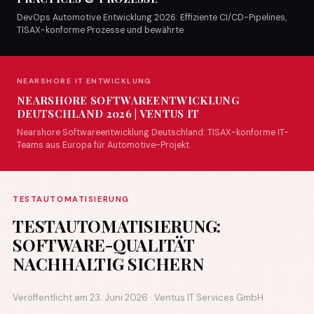
DevOps Automotive Entwicklung 2026: Effiziente CI/CD-Pipelines,
TISAX-konforme Prozesse und bewährte
NEARSHORE IT ENTWICKLUNG
NEARSHORE SOFTWAREENTWICKLUNG
DEUTSCHLAND 2026 | VENTUS IT
Nearshore Softwareentwicklung Deutschland: TISAX-konforme IT-
Teams aus Europa für Automotive-Projekt
TESTAUTOMATISIERUNG
TESTAUTOMATISIERUNG:
SOFTWARE-QUALITÄT
NACHHALTIG SICHERN
Veröffentlicht am 23. Juni 2026 · Ventus IT Services GmbH