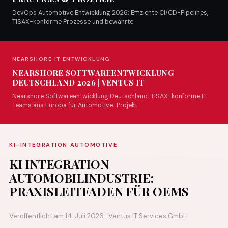
DevOps Automotive Entwicklung 2026: Effiziente CI/CD-Pipelines,
TISAX-konforme Prozesse und bewährte
NEARSHORE IT ENTWICKLUNG
NEARSHORE SOFTWAREENTWICKLUNG
DEUTSCHLAND 2026 | VENTUS IT
Nearshore Softwareentwicklung Deutschland: TISAX-konforme IT-
Teams aus Europa für Automotive-Projekt
KI-INTEGRATION AUTOMOTIVE
KI INTEGRATION
AUTOMOBILINDUSTRIE:
PRAXISLEITFADEN FÜR OEMS
Veröffentlicht am 14. Juli 2026 · Ventus IT Services GmbH